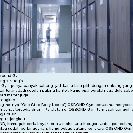
Osbond Gym
ng strategis
ym punya banyak cabang, jadi kamu bisa pilih dengan cabang yang te
kantoran. Jadi setelah pulang kantor, kamu bisa berolahraga dulu se
ari macet juga.
 Lengkap
tagline-nya “One Stop Body Needs”, OSBOND Gym berusaha menyediak
n sehat tersedia di sini. Peralatan di OSBOND Gym termasuk canggih
ga di sini.
ng terjangkau
D, kamu gak perlu bayar terlalu mahal untuk bugar. Untuk jadi pel
alau sudah berlangganan, kamu bebas datang ke lokasi OSBOND Gym m