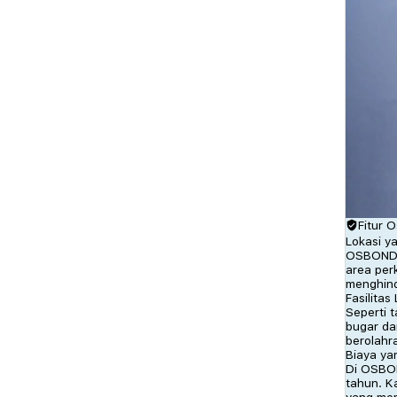
Fitur 
Lokasi ya
OSBOND G
area per
menghind
Fasilitas
Seperti 
bugar da
berolahra
Biaya ya
Di OSBON
tahun. K