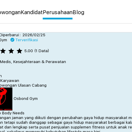
owongan
Kandidat
Perusahaan
Blog
 Diperbarui：
2026/02/25
 Gym
Terverifikasi
5.00
（1 Data）
Medis, Kesejahteraan & Perawatan
n
 Karyawan
owongan
Ulasan
Cabang
Osbond Gym
p Body Needs
ngan jaman yang diikuti dengan perubahan gaya hidup masyarakat mo
n tetapi sudah dianggap sebagai gaya hidup masyarakat berbagai ka
at dan lengkap serta pusat penjualan supplemen fitness untuk anak
eal, sekaligus memenuhi kebutuhan lifestyle masa kini.