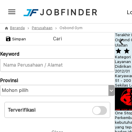
JOBFINDER
L
Beranda
Perusahaan
Osbond Gym
Terakhir
Cari
Simpan
Osbond
Ulasan
Keyword
Kategori
Layanan 
Didirikan
2012/01
Karyawa
Provinsi
51 - 200
Sekilas
L
Terverifikasi
One Sto
Perkemba
kebutuha
yang tep
badan id