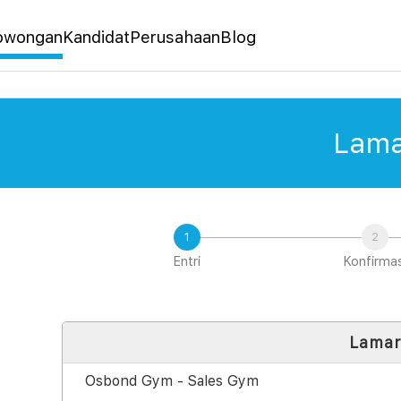
owongan
Kandidat
Perusahaan
Blog
Lama
Entri
Konfirmas
Lama
Osbond Gym - Sales Gym