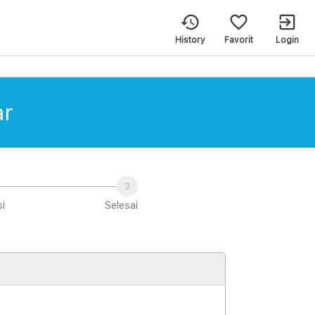
History
Favorit
Login
r
i
Selesai
r